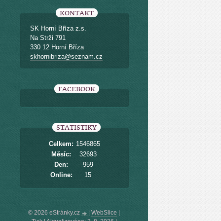
KONTAKT
SK Horní Bříza z.s.
Na Strži 791
330 12 Horní Bříza
skhornibriza@seznam.cz
FACEBOOK
STATISTIKY
Celkem:
1546865
Měsíc:
32693
Den:
959
Online:
15
© 2026 eStránky.cz
|
WebSlice
|