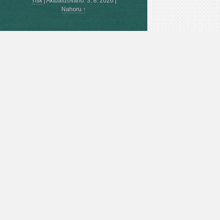
Tisk
|
Aktualizováno: 3. 8. 2026
|
Nahoru ↑