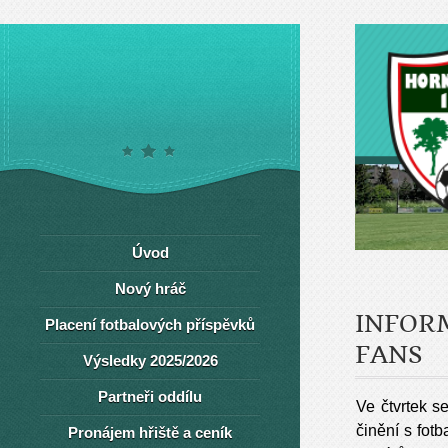
Úvod
Nový hráč
INFORM
Placení fotbalových příspěvků
FANS
Výsledky 2025/2026
Partneři oddílu
Ve čtvrtek s
činění s fot
Pronájem hřiště a ceník