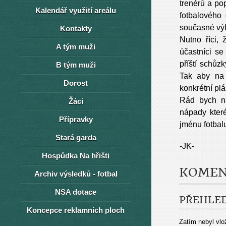
trenérů a po
Kalendář využití areálu
fotbalového
současné výk
Kontakty
Nutno říci,
A tým muži
účastníci se
příští schůzk
B tým muži
Tak aby na 
Dorost
konkrétní pl
Rád bych na
Žáci
nápady kter
Přípravky
jménu fotbalu
Stará garda
-JK-
Hospůdka Na hřišti
KOMEN
Archiv výsledků - fotbal
NSA dotace
PŘEHLE
Koncepce reklamních ploch
Zatím nebyl vl