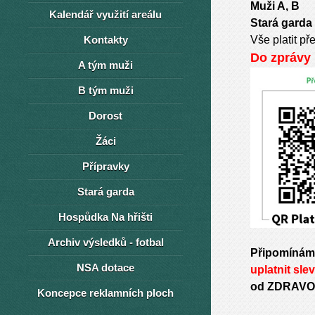
Muži A, 
Kalendář využití areálu
Stará ga
Kontakty
Vše platit p
Do zprávy
A tým muži
B tým muži
Dorost
Žáci
Přípravky
Stará garda
Hospůdka Na hřišti
Archiv výsledků - fotbal
Připomínáme
NSA dotace
uplatnit sle
od ZDRAVO
Koncepce reklamních ploch