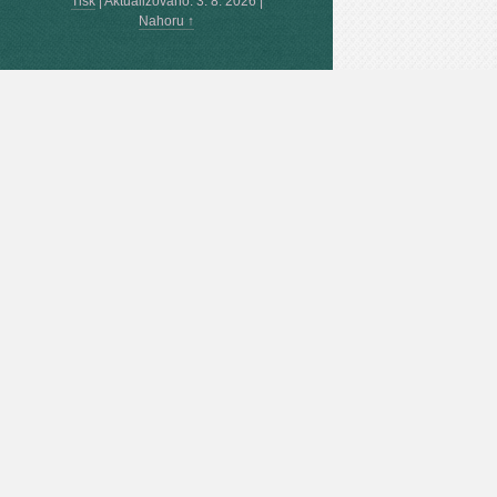
Tisk
|
Aktualizováno: 3. 8. 2026
|
Nahoru ↑