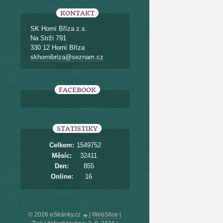
KONTAKT
SK Horní Bříza z.s.
Na Strži 791
330 12 Horní Bříza
skhornibriza@seznam.cz
FACEBOOK
STATISTIKY
Celkem:
1549752
Měsíc:
32411
Den:
855
Online:
16
© 2026 eStránky.cz
|
WebSlice
|