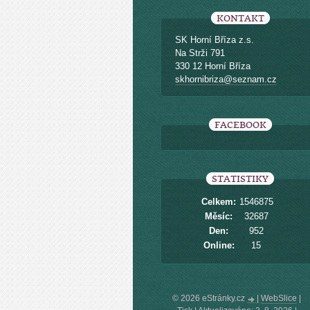
KONTAKT
SK Horní Bříza z.s.
Na Strži 791
330 12 Horní Bříza
skhornibriza@seznam.cz
FACEBOOK
STATISTIKY
Celkem:
1546875
Měsíc:
32687
Den:
952
Online:
15
© 2026 eStránky.cz
|
WebSlice
|