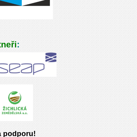
tneři
:
 podporu!