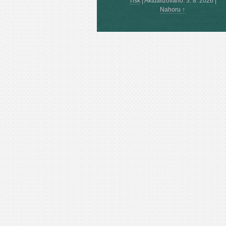
Tisk
|
Aktualizováno: 3. 8. 2026
|
Nahoru ↑