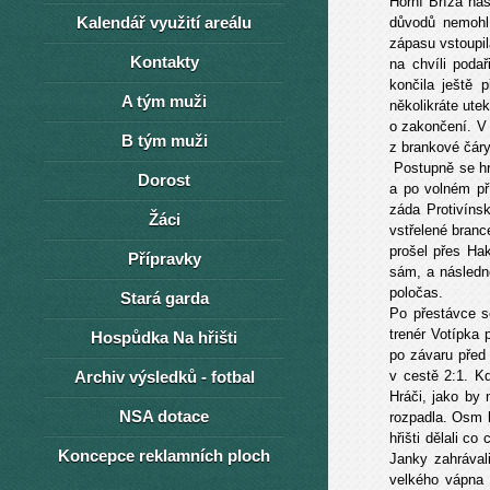
Horní Bříza na
Kalendář využití areálu
důvodů nemohl 
zápasu vstoupil
Kontakty
na chvíli poda
končila ještě 
A tým muži
několikráte ute
o zakončení. V
B tým muži
z brankové čáry
Postupně se hra
Dorost
a po volném př
záda Protivíns
Žáci
vstřelené branc
prošel přes Ha
Přípravky
sám, a následně
poločas.
Stará garda
Po přestávce se
trenér Votípka 
Hospůdka Na hřišti
po závaru před 
Archiv výsledků - fotbal
v cestě 2:1. K
Hráči, jako by 
NSA dotace
rozpadla. Osm 
hřišti dělali co
Koncepce reklamních ploch
Janky zahrával
velkého vápna 