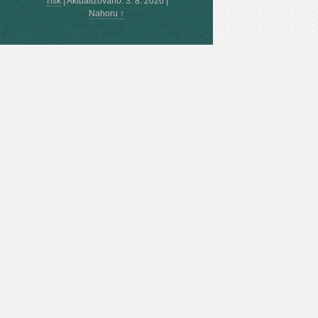
Tisk
|
Aktualizováno: 3. 8. 2026
|
Nahoru ↑