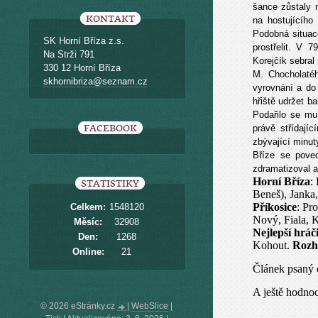
šance zůstaly 
KONTAKT
na hostujícího
Podobná situac
SK Horní Bříza z.s.
prostřelit. V 
Na Strži 791
Korejčík sebral
330 12 Horní Bříza
M. Chocholatéh
skhornibriza@seznam.cz
vyrovnání a do
hřiště udržet b
Podařilo se mu
FACEBOOK
právě střídají
zbývající minuty
Bříze se poved
zdramatizoval a
Horní Bříza
:
STATISTIKY
Beneš), Janka,
Příkosice
: Pr
Celkem:
1548120
Nový, Fiala, K
Měsíc:
32908
Nejlepší hráč
Den:
1268
Kohout.
Rozh
Online:
21
Článek psaný 
A ještě hodnoc
© 2026 eStránky.cz
|
WebSlice
|