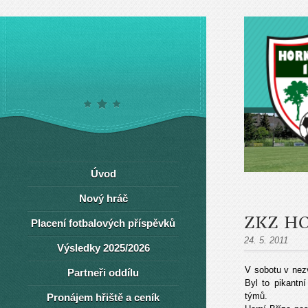
Úvod
Nový hráč
ZKZ HO
Placení fotbalových příspěvků
24. 5. 2011
Výsledky 2025/2026
V sobotu v nezv
Partneři oddílu
Byl to pikantn
týmů.
Pronájem hřiště a ceník