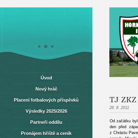
Úvod
Nový hráč
TJ ZKZ
Placení fotbalových příspěvků
28. 8. 2011
Výsledky 2025/2026
Od začátku byl
Partneři oddílu
den před zápa
z Chrástu Pavel
Pronájem hřiště a ceník