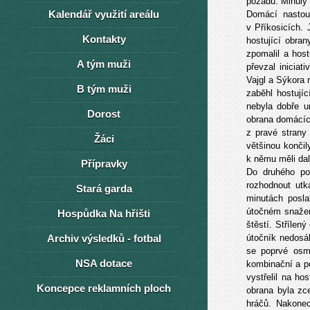
pozadu. Minulý 
Kalendář využití areálu
Domácí nastoup
v Příkosicích.
Kontakty
hostující obra
zpomalil a host
A tým muži
převzal inicia
Vajgl a Sýkora
B tým muži
zaběhl hostujíc
nebyla dobře u
Dorost
obrana domácíc
z pravé strany
Žáci
většinou končil
k němu měli dal
Přípravky
Do druhého po
rozhodnout ut
Stará garda
minutách posla
útočném snažen
Hospůdka Na hřišti
štěstí. Střílen
Archiv výsledků - fotbal
útočník nedosá
se poprvé osmě
NSA dotace
kombinační a po
vystřelil na h
Koncepce reklamních ploch
obrana byla zc
hráčů. Nakonec