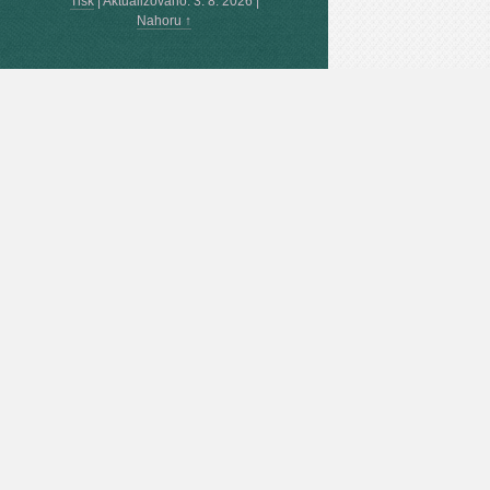
Tisk
|
Aktualizováno: 3. 8. 2026
|
Nahoru ↑