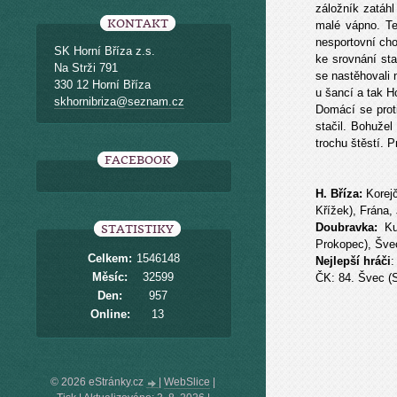
záložník zatáhl
KONTAKT
malé vápno. Te
nesportovní cho
SK Horní Bříza z.s.
ke srovnání sta
Na Strži 791
se nastěhovali n
330 12 Horní Bříza
u šancí a tak H
skhornibriza@seznam.cz
Domácí se proti
stačil. Bohužel
trochu štěstí. 
FACEBOOK
H. Bříza:
Korejč
Křížek), Frána,
Doubravka:
Kun
STATISTIKY
Prokopec), Švec,
Celkem:
1546148
Nejlepší hráči
:
Měsíc:
32599
ČK: 84. Švec (S
Den:
957
Online:
13
© 2026 eStránky.cz
|
WebSlice
|