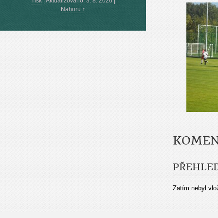
Tisk
|
Aktualizováno: 3. 8. 2026
|
Nahoru ↑
KOMEN
PŘEHLE
Zatím nebyl vl