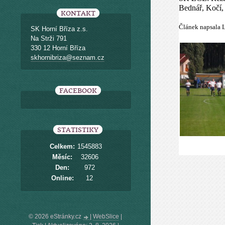
Bednář, Kočí, 
KONTAKT
Článek napsala 
SK Horní Bříza z.s.
Na Strži 791
330 12 Horní Bříza
skhornibriza@seznam.cz
FACEBOOK
STATISTIKY
Celkem:
1545883
Měsíc:
32606
Den:
972
Online:
12
© 2026 eStránky.cz
|
WebSlice
|