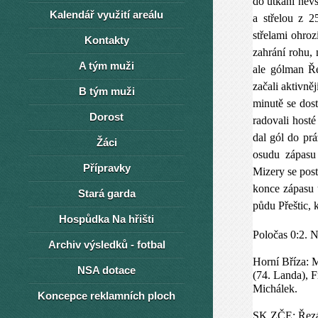
do utkání nevs
Kalendář využití areálu
a střelou z 2
střelami ohroz
Kontakty
zahrání rohu, 
A tým muži
ale gólman Ře
začali aktivně
B tým muži
minutě se dost
Dorost
radovali hosté
dal gól do prá
Žáci
osudu zápasu
Přípravky
Mizery se post
konce zápasu u
Stará garda
půdu Přeštic, k
Hospůdka Na hřišti
Poločas 0:2. N
Archiv výsledků - fotbal
Horní Bříza
: 
NSA dotace
(74. Landa), F
Michálek.
Koncepce reklamních ploch
SK ZČE: Řezáč 