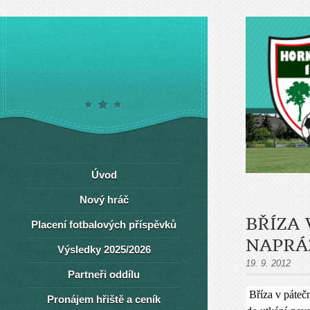
Úvod
Nový hráč
BŘÍZA
Placení fotbalových příspěvků
NAPRÁ
Výsledky 2025/2026
19. 9. 2012
Partneři oddílu
Bříza v páteč
Pronájem hřiště a ceník