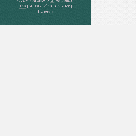
© 2026 eStránky.cz
|
WebSlice
|
Tisk
|
Aktualizováno: 3. 8. 2026
|
Nahoru ↑