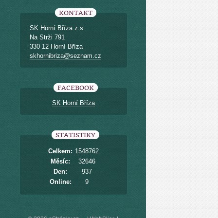
KONTAKT
SK Horní Bříza z.s.
Na Strži 791
330 12 Horní Bříza
skhornibriza@seznam.cz
FACEBOOK
SK Horní Bříza
STATISTIKY
Celkem:
1548762
Měsíc:
32646
Den:
937
Online:
9