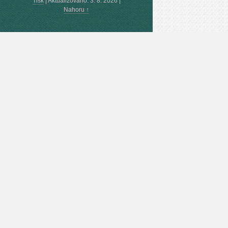
Tisk
|
Aktualizováno: 3. 8. 2026
|
Nahoru ↑