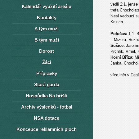
vedli 2:1, jenž
Kalendář využití areálu
trefa Chocholat
hlesl vedoucí s
Kontakty
Krulich.
A tým muži
Poločas:
1:1. B
B tým muži
– Mizera. Rozho
Sušice:
Jarolím
Dorost
Prchlík, Vrhel,
Horní Bříza:
Miz
Žáci
Janka, Chochola
Přípravky
více info v
Den
Stará garda
Hospůdka Na hřišti
Archiv výsledků - fotbal
NSA dotace
Koncepce reklamních ploch