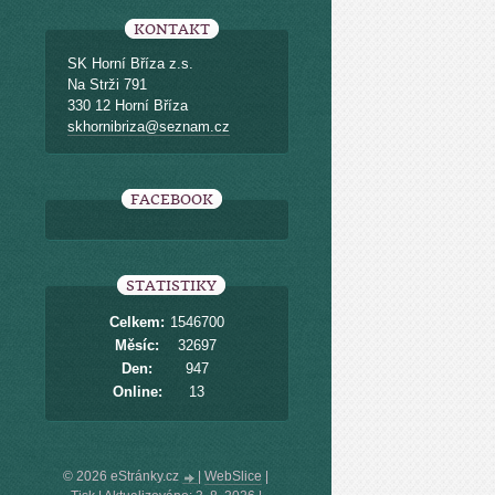
KONTAKT
SK Horní Bříza z.s.
Na Strži 791
330 12 Horní Bříza
skhornibriza@seznam.cz
FACEBOOK
STATISTIKY
Celkem:
1546700
Měsíc:
32697
Den:
947
Online:
13
© 2026 eStránky.cz
|
WebSlice
|