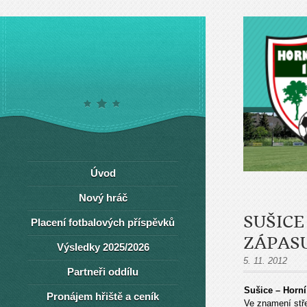
Úvod
Nový hráč
SUŠICE
Placení fotbalových příspěvků
ZÁPAS
Výsledky 2025/2026
5. 11. 2012
Partneři oddílu
Sušice – Horní
Pronájem hřiště a ceník
Ve znamení stře