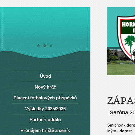
Úvod
Nový hráč
Placení fotbalových příspěvků
ZÁPA
Výsledky 2025/2026
Sezóna 2
Partneři oddílu
Smíchov -
doro
Pronájem hřiště a ceník
Mýto -
dorost