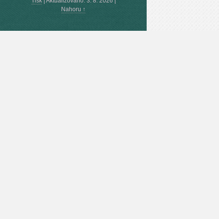
Tisk
|
Aktualizováno: 3. 8. 2026
|
Nahoru ↑