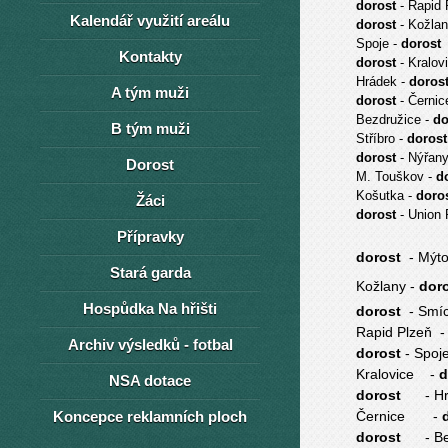
dorost
- Rapid 
Kalendář využití areálu
dorost
- Kožla
Spoje -
dorost
Kontakty
dorost
- Kralov
Hrádek -
doros
A tým muži
dorost
- Černic
Bezdružice -
do
B tým muži
Stříbro -
dorost
dorost
- Nýřan
Dorost
M. Touškov -
d
Košutka -
dor
Žáci
dorost
- Union 
Přípravky
dorost
- Mýto
Stará garda
Kožlany -
dor
Hospůdka Na hřišti
dorost
- Sm
Rapid Plzeň 
Archiv výsledků - fotbal
dorost
- Spo
Kralovice -
NSA dotace
dorost
- 
Koncepce reklamních ploch
Černice -
dorost
- 