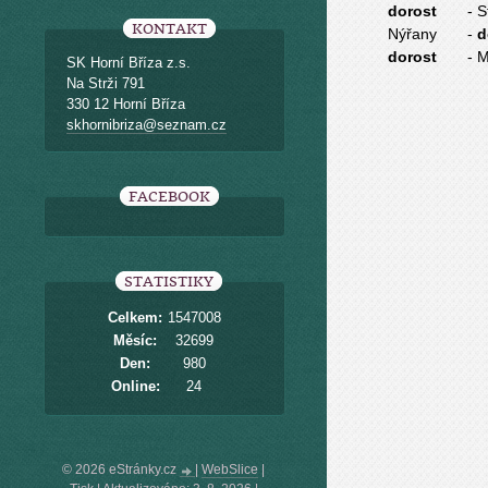
dorost
- 
KONTAKT
Nýřany -
dorost
- 
SK Horní Bříza z.s.
Na Strži 791
330 12 Horní Bříza
skhornibriza@seznam.cz
FACEBOOK
STATISTIKY
Celkem:
1547008
Měsíc:
32699
Den:
980
Online:
24
© 2026 eStránky.cz
|
WebSlice
|