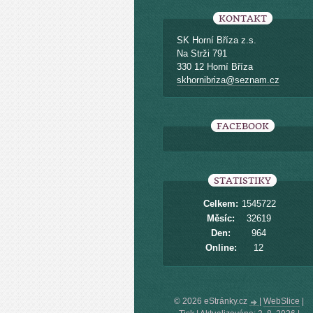
KONTAKT
SK Horní Bříza z.s.
Na Strži 791
330 12 Horní Bříza
skhornibriza@seznam.cz
FACEBOOK
STATISTIKY
Celkem:
1545722
Měsíc:
32619
Den:
964
Online:
12
© 2026 eStránky.cz
|
WebSlice
|