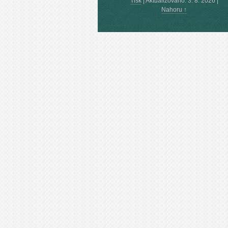
Tisk
|
Aktualizováno: 3. 8. 2026
|
Nahoru ↑