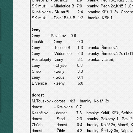
Úněšov B - SK muži 2:9 branky: Pech 3x, Kříž J. 3x, 
SK muži - Mladotice B 7:0 branky: Pech 2x,Kříž J.,Choc
Kunějovice - SK muži 2:4 branky: Kříž J. 3x, Chocho
SK muži - Dolní Bělá B 1:2 branka: Kříž J.
ženy
ženy - Pavlíkov
0:6
Libušín - ženy 0:0
ženy - Teplice B 1:3 branka: Šimicová,
ženy - Vědomice 2:3 branky: Šimicová 2x (1x11
Postoloprty - ženy 3:1 branka: vlastní,
ženy - Chyše 0:8
Cheb - ženy 3:0
ženy - Souš 0:4
Ervěnice - ženy 6:0
dorost
M.Touškov - dorost
4:3 branky: Kolář 3x
dorost - Kralovice 0:7
Kaznějov - dorost 7:3 branky: Kolář, Kříž, Šefrha
dorost - Stod 2:3 branky: Pokorný J., Pavlíč
Zbůch - dorost 0:4 branky: Kolář 2x, Mareš, Kří
dorost - Žihle 4:3 branky: Šedivý 3x, Náprav