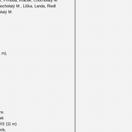
Příhoda, Kraček, Chocholatý M.
holatý M., Liška, Landa, Riedl
latý M.
 m),
ns
ek
ž (11 m)
ník,