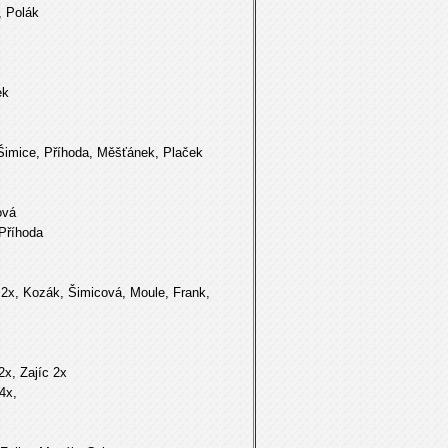
 Polák
.
ek
mice, Příhoda, Měšťánek, Plaček
ová
Příhoda
 2x, Kozák, Šimicová, Moule, Frank,
x, Zajíc 2x
4x,