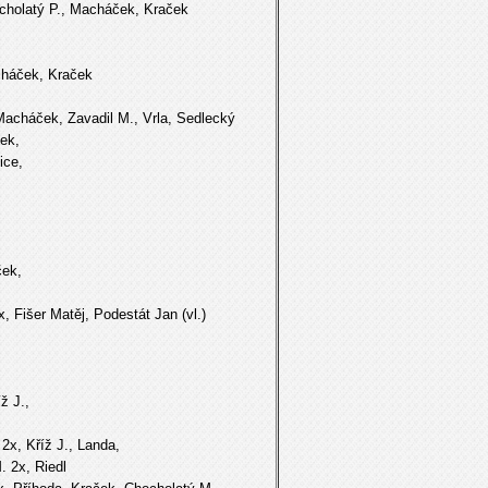
olatý P., Macháček, Kraček
háček, Kraček
cháček, Zavadil M., Vrla, Sedlecký
ek,
ce,
ček,
išer Matěj, Podestát Jan (vl.)
 J.,
x, Kříž J., Landa,
2x, Riedl