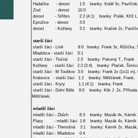
Hadačka - dorost 1:5 branky: Kolář 3x, Pavlíček,
Zruč - dorost 10:0
dorost - Stříbro 2:2 (4:1) branky: Polák, Kříž L
Epružice - dorost 3:0
dorost - Kožlany 3:2 branky: Kraček 2x, Pavlíč
starší žáci
starší žáci - Líně 8:0 branky: Frank 3x, Růžička, Ši
Mladotice - starší žáci 0:1
starší žáci - Tlučná 2:3 branky: Pokorný T., Frank
Kožlany - starší žáci 2:2 (3:4) branky: Plaček, Šimic
starší žáci - M.Touškov 3:0 branky: Frank 2x (1x11 m), 
Kralovice - starší žáci 1:2 branky: Měšťánek, Frank,
starší žáci - Kryry 1:1 (4:1) branka: Frank
starší žáci - Dolní Bělá 9:0 branky: Klik J. 2x, Příhoda
Měšťánek,
mladší žáci
mladší žáci - Zbůch 8:3 branky: Mazák 4x, Kárník 2
Plasy - mladší žáci 1:8 branky: Mazák 4x, Kárník 
mladší žáci - Třemošná 3:1 branky: Kárník 2x, Mazák,
mladší žáci - Mladotice 0:4