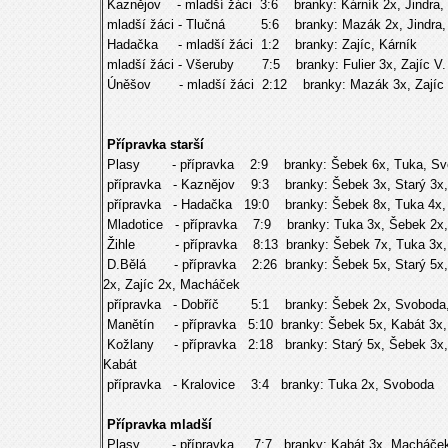
Kaznějov - mladší žáci 3:6 branky: Kárník 2x, Jindra, F
mladší žáci - Tlučná 5:6 branky: Mazák 2x, Jindra, Fu
Hadačka - mladší žáci 1:2 branky: Zajíc, Kárník
mladší žáci - Všeruby 7:5 branky: Fulier 3x, Zajíc V.
Úněšov - mladší žáci 2:12 branky: Mazák 3x, Zajíc V. 3
Přípravka starší
Plasy - přípravka 2:9 branky: Šebek 6x, Tuka, Svo
přípravka - Kaznějov 9:3 branky: Šebek 3x, Starý 3x,T
přípravka - Hadačka 19:0 branky: Šebek 8x, Tuka 4x, S
Mladotice - přípravka 7:9 branky: Tuka 3x, Šebek 2x, 
Žihle - přípravka 8:13 branky: Šebek 7x, Tuka 3x, J
D.Bělá - přípravka 2:26 branky: Šebek 5x, Starý 5x, 
2x, Zajíc 2x, Macháček
přípravka - Dobříč 5:1 branky: Šebek 2x, Svoboda, 
Manětín - přípravka 5:10 branky: Šebek 5x, Kabát 3x, 
Kožlany - přípravka 2:18 branky: Starý 5x, Šebek 3x, T
Kabát
přípravka - Kralovice 3:4 branky: Tuka 2x, Svoboda
Přípravka mladší
Plasy - přípravka 7:7 branky: Kabát 3x, Macháček, 