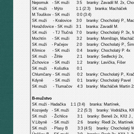
Nepomuk - SK muži 3:5 branky: Zavadil M. 2x, Choch
SK muži - Mýto 1:1 (2:3) branka: Macháček
M.Touškov - SK muži 0:0 (3:4)
SK muži - Kralovice 3:0 branky: Chocholatý P., Mac
Horažďovice - SK muži 3:1 branka: Zavadil M.
SK muži - TJ Tlučná 7:0 branky: Chocholatý P. 3x, Ma
Mochtín - SK muži 3:2 branky: Mornštajn, Macháč
SK muži - Pačejov 2:0 branky: Chocholatý P., Šimi
Křimice - SK muži 0:4 branky: Chocholatý P. 4x
SK muži - Žihle 2:1 branky: Sedlecký 2x,
Žichovice - SK muži 1:2 branky: Lavička, Fišer
SK muži - Košutka 0:1
Chlumčany - SK muži 0:2 branky: Chocholatý P., Kra
Kdyně - SK muži 0:1 branky: Chocholatý Pavel
SK muži - Tlumačov 4:3 branky: Macháček Martin 2x, F
B-mužstvo
SK muži - Hadačka
1:1 (3:4) branka: Martínek,
Kozojedy - SK muži 2:2 (5:3) branky: Vodrážka, Kříž
SK muži - Žichlice 3:1 branky: Beneš 2x, Kříž J.,
V.Libyně - SK muži 2:6 branky: Riedl 2x, Martínek 2
SK muži - Plasy B 3:3 (4:5) branky: Chocholatý M. 