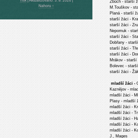
Tisk
|
Aktualizováno: 3. 8. 2026
|
Zbůch
- starší 
Nahoru ↑
M.Touškov
- st
Planá
- starší ž
starší žáci
- Kr
starší žáci
- Zr
Nepomuk
- star
starší žáci
- St
Dobřany
- starš
starší žáci
- Tř
starší žáci
- Do
Mrákov
- starší
Bolevec
- starš
starší žáci
- Žá
mladší žáci -
Kaznějov
- mla
mladší žáci
- M
Plasy
- mladš
mladší žáci
- K
mladší žáci
- T
mladší žáci
- H
mladší žáci
- K
mladší žáci
- K
J., Mages