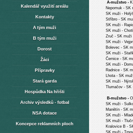
A-mužstvo -
K
Kalendář využití areálu
Nepomuk
- SK 
SK muži
- H
Kontakty
Stříbro
- SK 
SK muži
- Rapi
A tým muži
SK muži
- Chot
Zruč
- SK muži
B tým muži
SK muži
- Vejp
Bolevec
- SK m
Dorost
SK muži
- Staň
Černice
- SK m
Žáci
SK muži
- Doma
Přípravky
Radnice
- SK m
Lhota
- SK muž
Stará garda
SK muži
- Nýrs
Tlumačov
- SK
Hospůdka Na hřišti
B-mužstvo -
O
Archiv výsledků - fotbal
SK muži
- Sulk
Manětín
- SK m
NSA dotace
SK muži
- Mlad
SK muži
- Tluč
Koncepce reklamních ploch
Kralovice B
- S
SK muži
- Trno