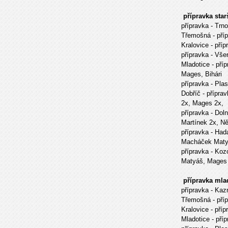
přípravka star
přípravka
- Trn
Třemošná
- př
Kralovice
- pří
přípravka
- Vše
Mladotice
- pří
Mages, Bihári
přípravka
- Pla
Dobříč
- přípra
2x, Mages 2x, 
přípravka
- Do
Martínek 2x, N
přípravka
- Ha
Macháček Mat
přípravka
- Koz
Matyáš, Mages 
přípravka mla
přípravka
- Kaz
Třemošná
- př
Kralovice
- příp
Mladotice
- pří