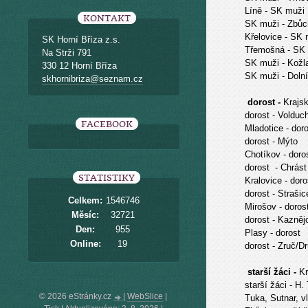
Líně
- SK muži
KONTAKT
SK muži
- Zbůc
Křelovice
- SK 
SK Horní Bříza z.s.
Třemošná
- SK
Na Strži 791
SK muži
- Kožl
330 12 Horní Bříza
SK muži
- Doln
skhornibriza@seznam.cz
dorost -
Krajs
dorost - Volduc
FACEBOOK
Mladotice
- dor
dorost
- Mýto
Chotíkov
- doro
dorost
- Chrást
STATISTIKY
Kralovice
- doro
dorost
- Strašic
Celkem:
1546746
Mirošov
- doros
Měsíc:
32721
dorost
- Kazněj
Den:
955
Plasy
- dorost
Online:
19
dorost
- Zruč/D
starší žáci -
Kr
starší žáci
- H.
© 2026 eStránky.cz
|
WebSlice
|
Tuka, Sutnar, v