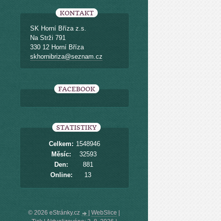
KONTAKT
SK Horní Bříza z.s.
Na Strži 791
330 12 Horní Bříza
skhornibriza@seznam.cz
FACEBOOK
STATISTIKY
Celkem:
1548946
Měsíc:
32593
Den:
881
Online:
13
© 2026 eStránky.cz
|
WebSlice
|