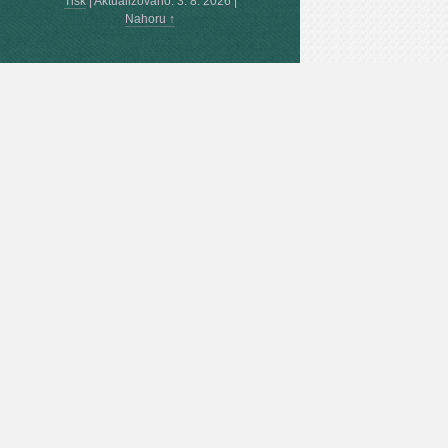
Tisk
|
Aktualizováno: 3. 8. 2026
|
Nahoru ↑