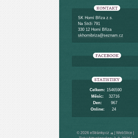
KONTAKT
SK Horní Bříza z.s.
Na Strži 791
330 12 Horní Bříza
skhornibriza@seznam.cz
FACEBOOK
STATISTIKY
Celkem:
1546590
Měsíc:
32716
Den:
967
Online:
24
© 2026 eStránky.cz
|
WebSlice
|