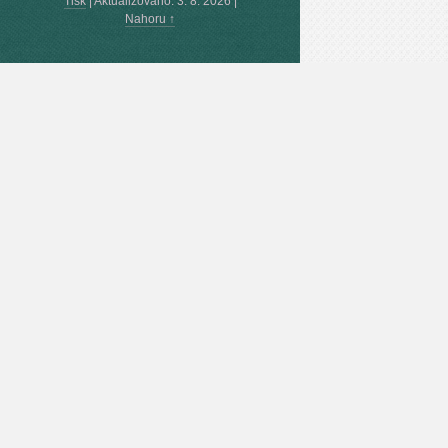
Tisk
|
Aktualizováno: 3. 8. 2026
|
Nahoru ↑