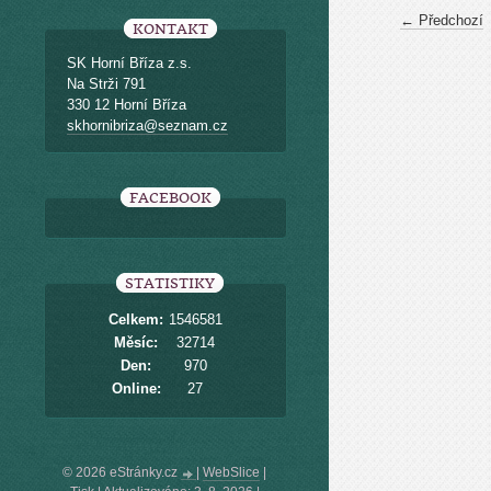
← Předchozí
KONTAKT
SK Horní Bříza z.s.
Na Strži 791
330 12 Horní Bříza
skhornibriza@seznam.cz
FACEBOOK
STATISTIKY
Celkem:
1546581
Měsíc:
32714
Den:
970
Online:
27
© 2026 eStránky.cz
|
WebSlice
|