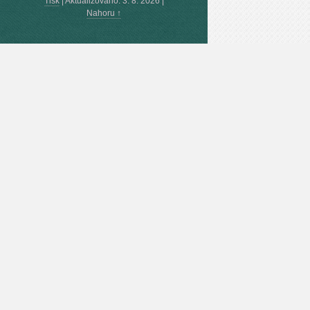
Tisk
|
Aktualizováno: 3. 8. 2026
|
Nahoru ↑