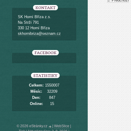
← Předchozí
KONTAKT
SK Horní Bříza z.s.
Na Strži 791
330 12 Horní Bříza
skhornibriza@seznam.cz
FACEBOOK
STATISTIKY
Celkem:
1550007
Měsíc:
32209
Den:
847
Online:
15
© 2026 eStránky.cz
|
WebSlice
|