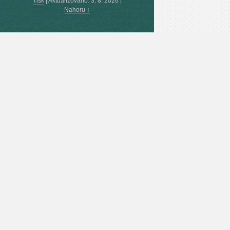
Tisk
|
Aktualizováno: 3. 8. 2026
|
Nahoru ↑