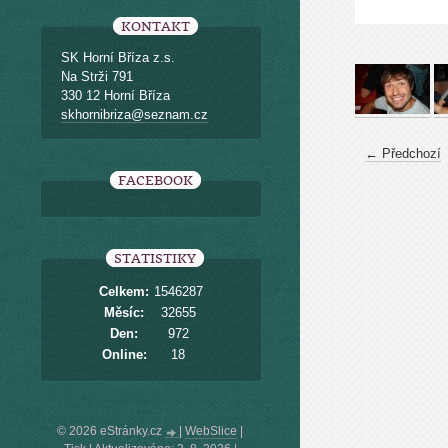
KONTAKT
SK Horní Bříza z.s.
Na Strži 791
330 12 Horní Bříza
skhornibriza@seznam.cz
← Předchozí
FACEBOOK
STATISTIKY
Celkem:
1546287
Měsíc:
32655
Den:
972
Online:
18
© 2026 eStránky.cz
|
WebSlice
|