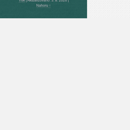
Tisk
|
Aktualizováno: 3. 8. 2026
|
Nahoru ↑