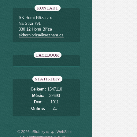
KONTAKT
SK Horní Bříza z.s.
Na Strži 791
330 12 Horní Bříza
skhornibriza@seznam.cz
FACEBOOK
STATISTIKY
Celkem:
1547110
Měsíc:
32693
Den:
1011
Online:
21
© 2026 eStránky.cz
|
WebSlice
|