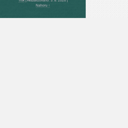
Tisk
|
Aktualizováno: 3. 8. 2026
|
Nahoru ↑