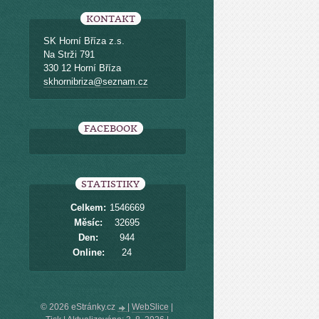
KONTAKT
SK Horní Bříza z.s.
Na Strži 791
330 12 Horní Bříza
skhornibriza@seznam.cz
FACEBOOK
STATISTIKY
Celkem:
1546669
Měsíc:
32695
Den:
944
Online:
24
© 2026 eStránky.cz
|
WebSlice
|