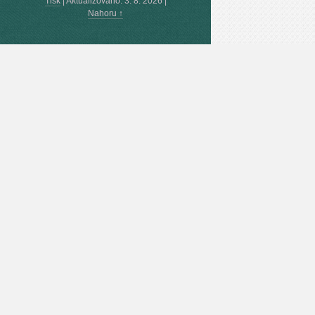
Tisk
|
Aktualizováno: 3. 8. 2026
|
Nahoru ↑