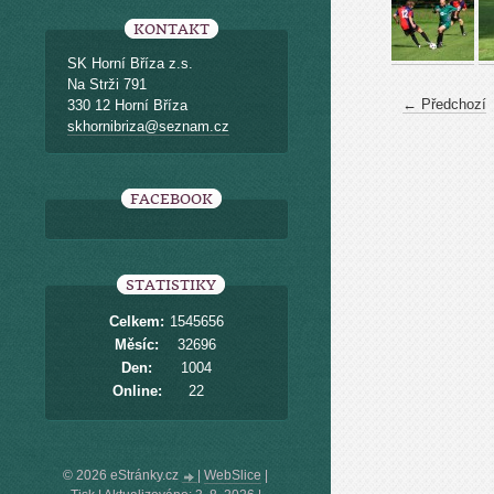
KONTAKT
SK Horní Bříza z.s.
Na Strži 791
← Předchozí
330 12 Horní Bříza
skhornibriza@seznam.cz
FACEBOOK
STATISTIKY
Celkem:
1545656
Měsíc:
32696
Den:
1004
Online:
22
© 2026 eStránky.cz
|
WebSlice
|