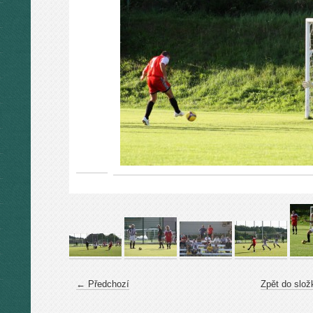
← Předchozí
Zpět do slož