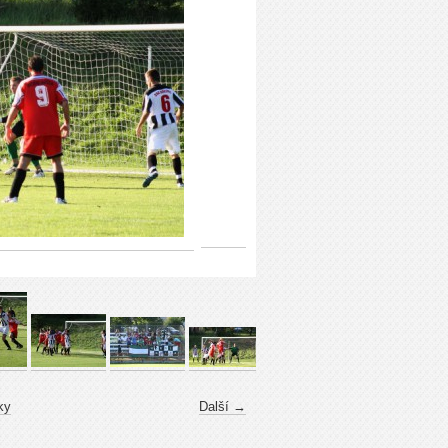
ky
Další →