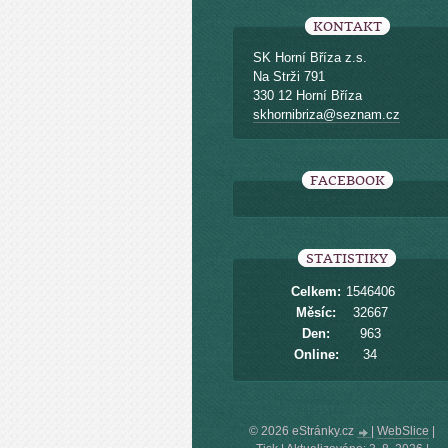
KONTAKT
SK Horní Bříza z.s.
Na Strži 791
330 12 Horní Bříza
skhornibriza@seznam.cz
FACEBOOK
STATISTIKY
Celkem:
1546406
Měsíc:
32667
Den:
963
Online:
34
© 2026 eStránky.cz
|
WebSlice
|