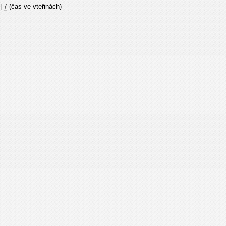
|
7
(čas ve vteřinách)