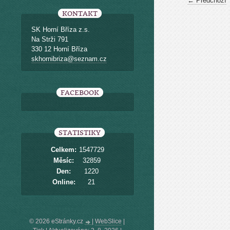
← Předchozí
KONTAKT
SK Horní Bříza z.s.
Na Strži 791
330 12 Horní Bříza
skhornibriza@seznam.cz
FACEBOOK
STATISTIKY
Celkem:
1547729
Měsíc:
32859
Den:
1220
Online:
21
© 2026 eStránky.cz
|
WebSlice
|