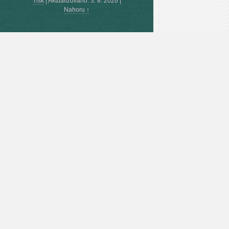
Tisk
|
Aktualizováno: 3. 8. 2026
|
Nahoru ↑