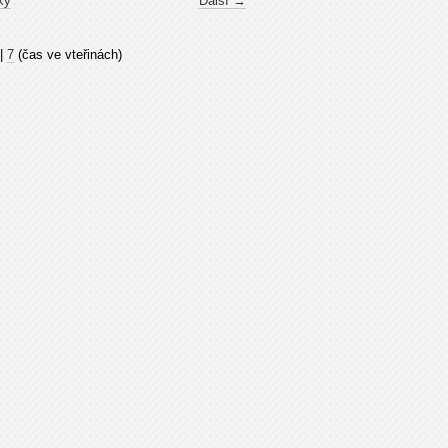
ky
Další →
|
7
(čas ve vteřinách)