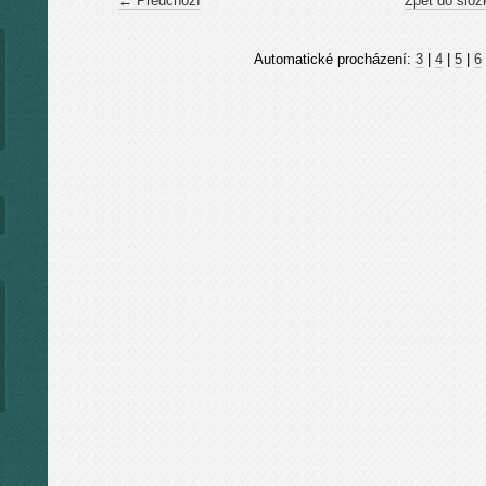
← Předchozí
Zpět do slož
Automatické procházení:
3
|
4
|
5
|
6