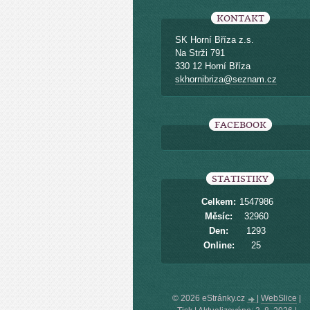
KONTAKT
SK Horní Bříza z.s.
Na Strži 791
330 12 Horní Bříza
skhornibriza@seznam.cz
FACEBOOK
STATISTIKY
Celkem:
1547986
Měsíc:
32960
Den:
1293
Online:
25
© 2026 eStránky.cz
|
WebSlice
|