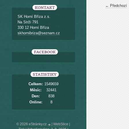
← Předchozí
KONTAKT
SK Horní Bříza z.s.
Na Strži 791
330 12 Horní Bříza
skhornibriza@seznam.cz
FACEBOOK
STATISTIKY
Celkem:
1549659
Měsíc:
32441
Den:
838
Online:
8
© 2026 eStránky.cz
|
WebSlice
|