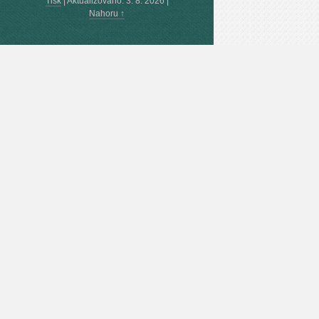
Tisk
|
Aktualizováno: 3. 8. 2026
|
Nahoru ↑