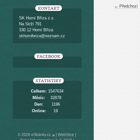
← Předchozí
KONTAKT
SK Horní Bříza z.s.
Na Strži 791
330 12 Horní Bříza
skhornibriza@seznam.cz
FACEBOOK
STATISTIKY
Celkem:
1547634
Měsíc:
32878
Den:
1196
Online:
19
© 2026 eStránky.cz
|
WebSlice
|