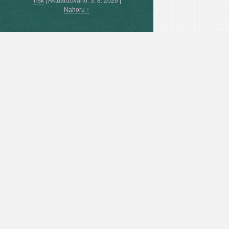
Tisk
|
Aktualizováno: 3. 8. 2026
|
Nahoru ↑