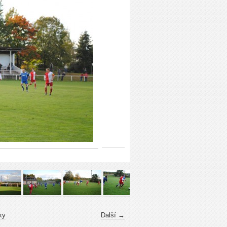
ky
Další →