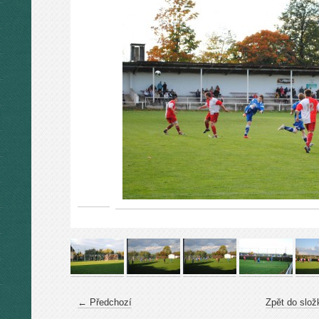
← Předchozí
Zpět do slož