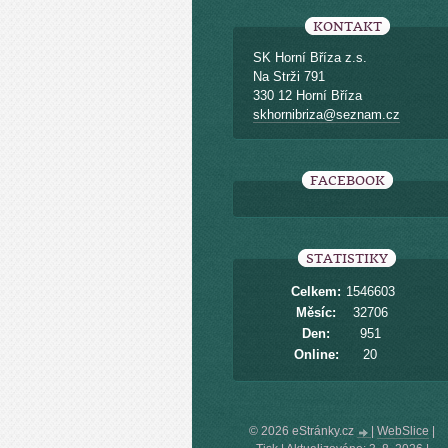
KONTAKT
SK Horní Bříza z.s.
Na Strži 791
330 12 Horní Bříza
skhornibriza@seznam.cz
FACEBOOK
STATISTIKY
Celkem:
1546603
Měsíc:
32706
Den:
951
Online:
20
© 2026 eStránky.cz
|
WebSlice
|