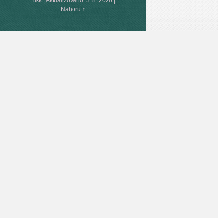
Tisk
|
Aktualizováno: 3. 8. 2026
|
Nahoru ↑