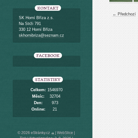
KONTAKT
← Předchozí
SK Horní Bříza z.s.
Na Strži 791
330 12 Horní Bříza
skhornibriza@seznam.cz
FACEBOOK
STATISTIKY
Celkem:
1546970
Měsíc:
32704
Den:
973
Online:
21
© 2026 eStránky.cz
|
WebSlice
|