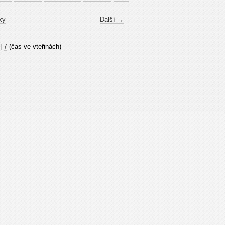
ky
Další →
|
7
(čas ve vteřinách)