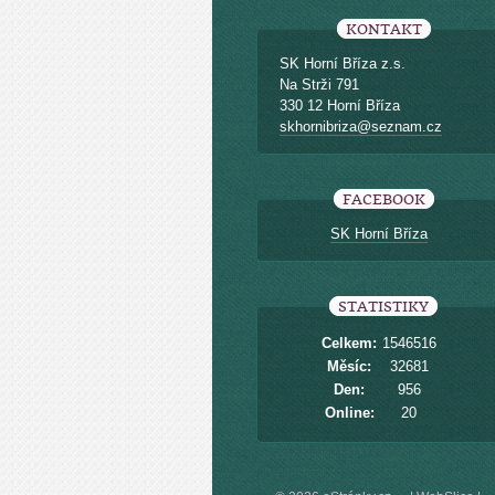
KONTAKT
SK Horní Bříza z.s.
Na Strži 791
330 12 Horní Bříza
skhornibriza@seznam.cz
FACEBOOK
SK Horní Bříza
STATISTIKY
Celkem:
1546516
Měsíc:
32681
Den:
956
Online:
20