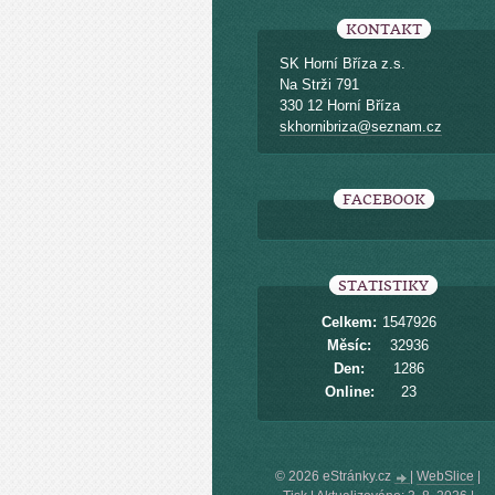
KONTAKT
SK Horní Bříza z.s.
Na Strži 791
330 12 Horní Bříza
skhornibriza@seznam.cz
FACEBOOK
STATISTIKY
Celkem:
1547926
Měsíc:
32936
Den:
1286
Online:
23
© 2026 eStránky.cz
|
WebSlice
|