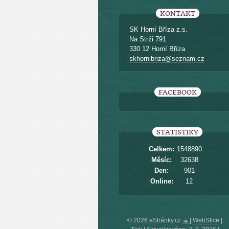
KONTAKT
SK Horní Bříza z.s.
Na Strži 791
330 12 Horní Bříza
skhornibriza@seznam.cz
FACEBOOK
STATISTIKY
Celkem:
1548890
Měsíc:
32638
Den:
901
Online:
12
© 2026 eStránky.cz
|
WebSlice
|