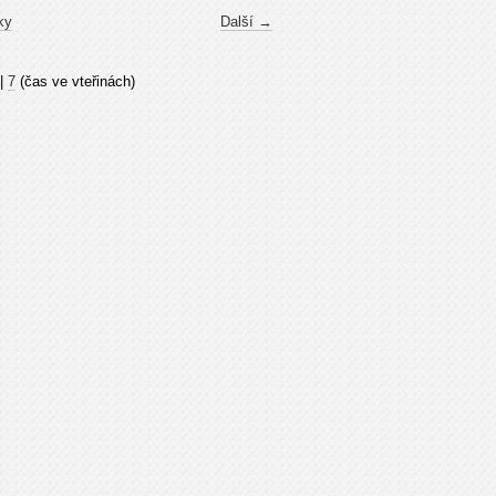
ky
Další →
|
7
(čas ve vteřinách)