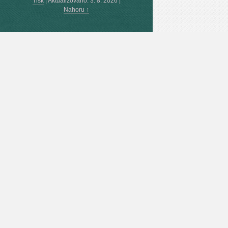
Tisk
|
Aktualizováno: 3. 8. 2026
|
Nahoru ↑