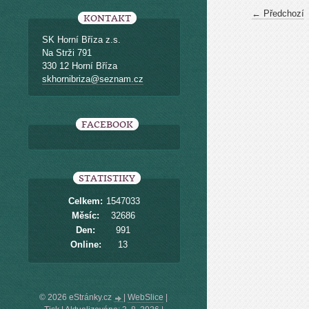
← Předchozí
KONTAKT
SK Horní Bříza z.s.
Na Strži 791
330 12 Horní Bříza
skhornibriza@seznam.cz
FACEBOOK
STATISTIKY
Celkem:
1547033
Měsíc:
32686
Den:
991
Online:
13
© 2026 eStránky.cz
|
WebSlice
|