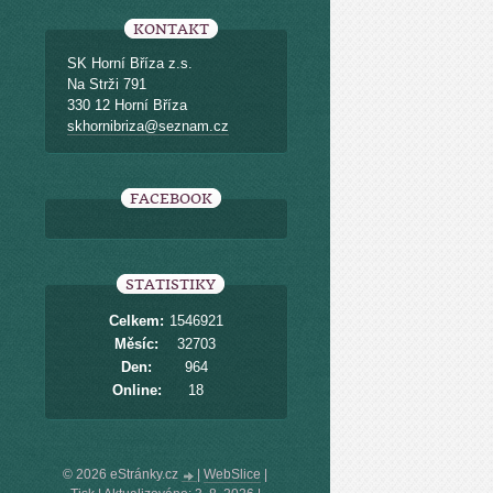
KONTAKT
SK Horní Bříza z.s.
Na Strži 791
330 12 Horní Bříza
skhornibriza@seznam.cz
FACEBOOK
STATISTIKY
Celkem:
1546921
Měsíc:
32703
Den:
964
Online:
18
© 2026 eStránky.cz
|
WebSlice
|