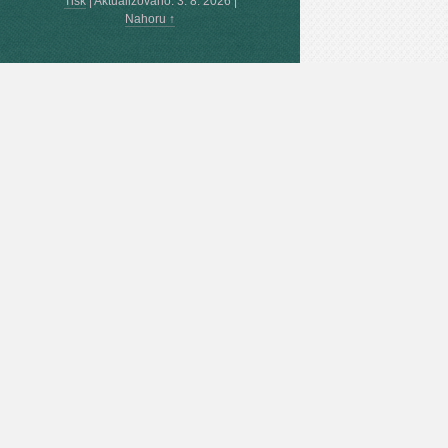
Tisk
|
Aktualizováno: 3. 8. 2026
|
Nahoru ↑