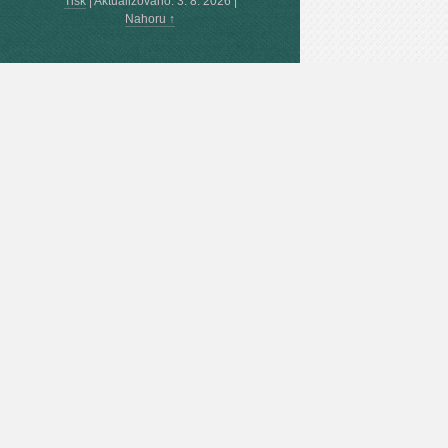
Tisk
|
Aktualizováno: 3. 8. 2026
|
Nahoru ↑