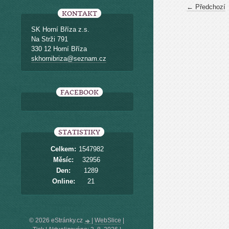
← Předchozí
KONTAKT
SK Horní Bříza z.s.
Na Strži 791
330 12 Horní Bříza
skhornibriza@seznam.cz
FACEBOOK
STATISTIKY
Celkem:
1547982
Měsíc:
32956
Den:
1289
Online:
21
© 2026 eStránky.cz
|
WebSlice
|