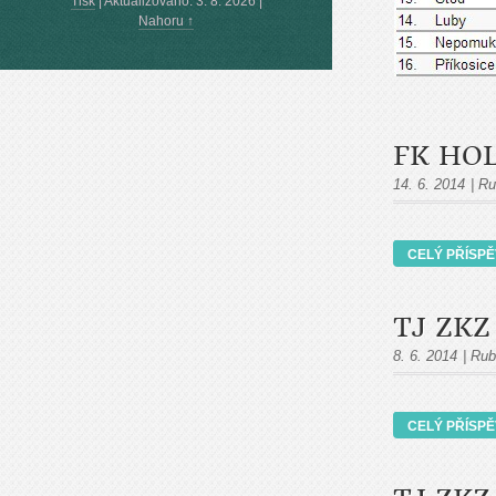
Tisk
|
Aktualizováno: 3. 8. 2026
|
Nahoru ↑
FK HOL
14. 6. 2014
|
Ru
CELÝ PŘÍSP
TJ ZKZ
8. 6. 2014
|
Rub
CELÝ PŘÍSP