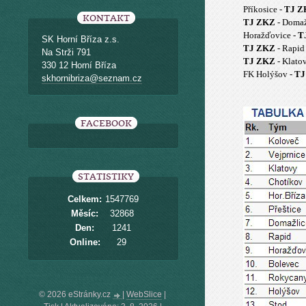
Příkosice -
TJ Z
KONTAKT
TJ ZKZ
- Domaž
Horažďovice -
T
SK Horní Bříza z.s.
TJ ZKZ
- Rapid
Na Strži 791
TJ ZKZ
- Klato
330 12 Horní Bříza
FK Holýšov -
TJ
skhornibriza@seznam.cz
FACEBOOK
STATISTIKY
Celkem:
1547769
Měsíc:
32868
Den:
1241
Online:
29
© 2026 eStránky.cz
|
WebSlice
|