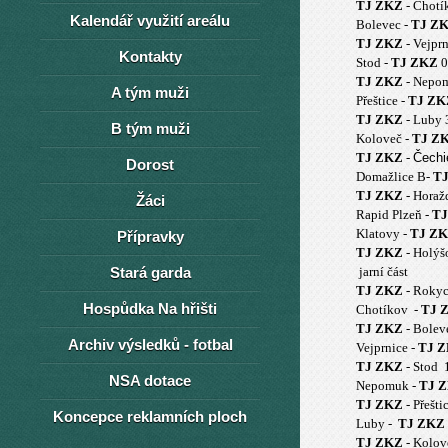
TJ ZKZ
- Chotí
Kalendář využití areálu
Bolevec -
TJ Z
TJ ZKZ
- Vejpr
Kontakty
Stod -
TJ ZKZ
0
TJ ZKZ
- Nepo
A tým muži
Přeštice -
TJ ZK
TJ ZKZ
- Luby 
B tým muži
Koloveč -
TJ Z
TJ ZKZ
-
Čechi
Dorost
Domažlice B-
T
TJ ZKZ
- Horaž
Žáci
Rapid Plzeň -
TJ
Klatovy -
TJ Z
Přípravky
TJ ZKZ
- Holýš
Stará garda
jarní část
TJ ZKZ
- Roky
Hospůdka Na hřišti
Chotíkov -
TJ 
TJ ZKZ
- Bole
Archiv výsledků - fotbal
Vejprnice -
TJ 
TJ ZKZ
- Stod
NSA dotace
Nepomuk -
TJ 
TJ ZKZ
- Přešt
Koncepce reklamních ploch
Luby -
TJ ZKZ
TJ ZKZ
- Kolov