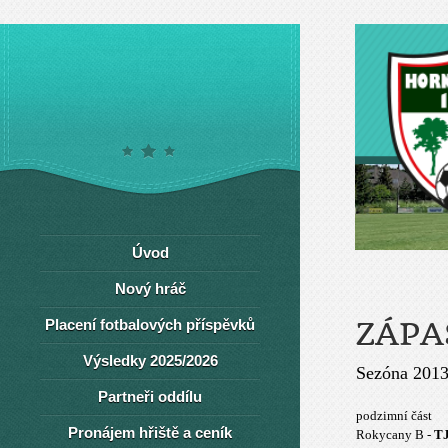
Úvod
Nový hráč
Placení fotbalových příspěvků
ZÁPAS
Výsledky 2025/2026
Sezóna 201
Partneři oddílu
podzimní část
Pronájem hřiště a ceník
Rokycany B -
T