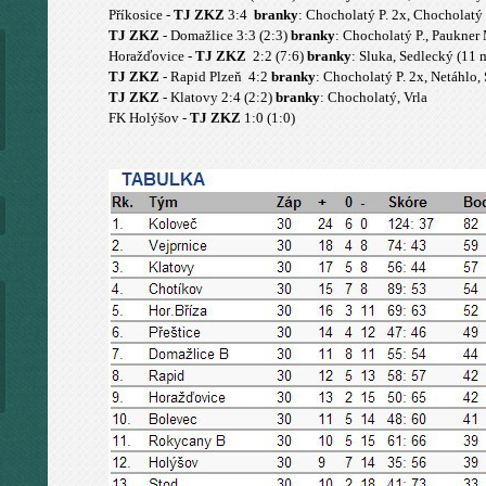
Příkosice -
TJ ZKZ
3:4
branky
: Chocholatý P. 2x, Chocholatý
TJ ZKZ
- Domažlice 3:3 (2:3)
branky
: Chocholatý P., Paukner 
Horažďovice -
TJ ZKZ
2:2 (7:6)
branky
: Sluka, Sedlecký (11 
TJ ZKZ
- Rapid Plzeň 4:2
branky
: Chocholatý P. 2x, Netáhlo,
TJ ZKZ
- Klatovy 2:4 (2:2)
branky
: Chocholatý, Vrla
FK Holýšov -
TJ ZKZ
1:0 (1:0)