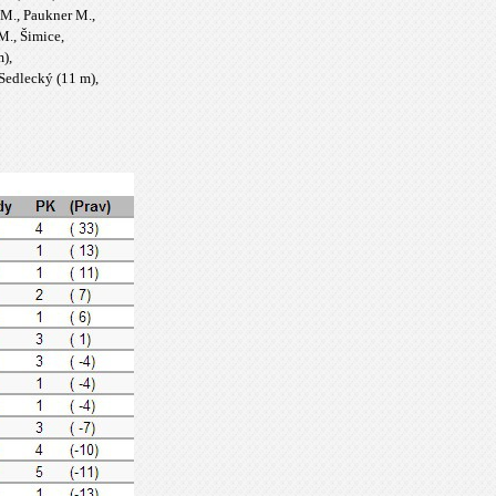
 M., Paukner M.,
M., Šimice,
m),
 Sedlecký (11 m),