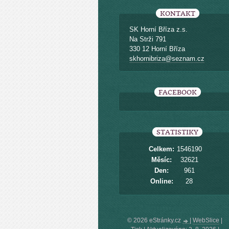
KONTAKT
SK Horní Bříza z.s.
Na Strži 791
330 12 Horní Bříza
skhornibriza@seznam.cz
FACEBOOK
STATISTIKY
Celkem:
1546190
Měsíc:
32621
Den:
961
Online:
28
© 2026 eStránky.cz
|
WebSlice
|