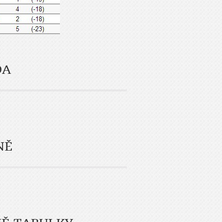
DA
NĚ