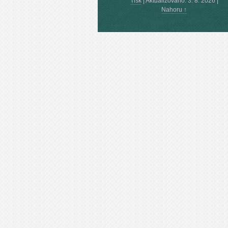
Tisk
|
Aktualizováno: 3. 8. 2026
|
Nahoru ↑