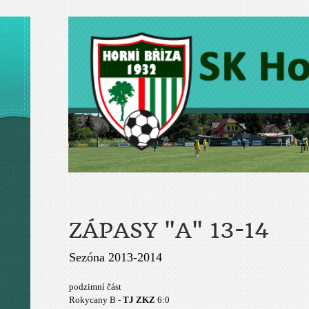
ZÁPASY "A" 13-14
Sezóna 2013-2014
podzimní část
Rokycany B -
TJ ZKZ
6:0