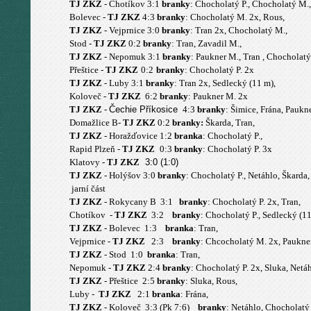
TJ ZKZ
- Chotíkov 3:1
branky
: Chocholatý P., Chocholatý M., 
Bolevec -
TJ ZKZ
4:3
branky
: Chocholatý M. 2x, Rous,
TJ ZKZ
- Vejprnice 3:0
branky
: Tran 2x, Chocholatý M.,
Stod -
TJ ZKZ
0:2
branky
: Tran, Zavadil M.,
TJ ZKZ
- Nepomuk 3:1
branky
: Paukner M., Tran , Chocholatý 
Přeštice -
TJ ZKZ
0:2
branky
:
Chocholatý P.
2x
TJ ZKZ
- Luby 3:1
branky
: Tran 2x, Sedlecký (11 m),
Koloveč -
TJ ZKZ
6:2
branky
: Paukner M. 2x
TJ ZKZ
-
Čechie Příkosice
4:3
branky
: Šimice, Frána, Paukn
Domažlice B-
TJ ZKZ
0:2
branky:
Škarda, Tran,
TJ ZKZ
- Horažďovice 1:2
branka
: Chocholatý P.,
Rapid Plzeň -
TJ ZKZ
0:3
branky
: Chocholatý P. 3x
Klatovy -
TJ ZKZ
3:0 (1:0)
TJ ZKZ
- Holýšov 3:0
branky
: Chocholatý P., Netáhlo, Škarda,
jarní část
TJ ZKZ
- Rokycany B 3:1
branky
: Chocholatý P. 2x, Tran,
Chotíkov -
TJ ZKZ
3:2
branky
: Chocholatý P., Sedlecký (11
TJ ZKZ
- Bolevec 1:3
branka
: Tran,
Vejprnice -
TJ ZKZ
2:3
branky
: Chcocholatý M. 2x, Paukne
TJ ZKZ
- Stod 1:0
branka
: Tran,
Nepomuk -
TJ ZKZ
2:4
branky
: Chocholatý P. 2x, Sluka, Netáh
TJ ZKZ
- Přeštice 2:5
branky
: Sluka, Rous,
Luby -
TJ ZKZ
2:1
branka
: Frána,
TJ ZKZ
- Koloveč 3:3 (Pk 7:6)
branky
: Netáhlo, Chocholatý