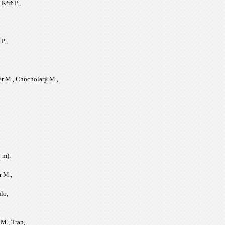
Kříž P.,
P.,
er M., Chocholatý M.,
 m),
r M.,
lo,
 M., Tran,