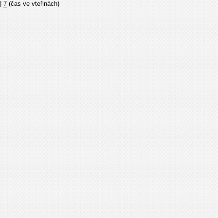
|
7
(čas ve vteřinách)