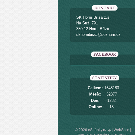
KONTAKT
SK Horní Bříza z.s.
Na Strži 791
330 12 Horní Bříza
skhornibriza@seznam.cz
FACEBOOK
STATISTIKY
Celkem:
1548183
Měsíc:
32877
Den:
1282
Online:
13
© 2026 eStránky.cz
|
WebSlice
|