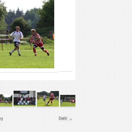
ky
Další →