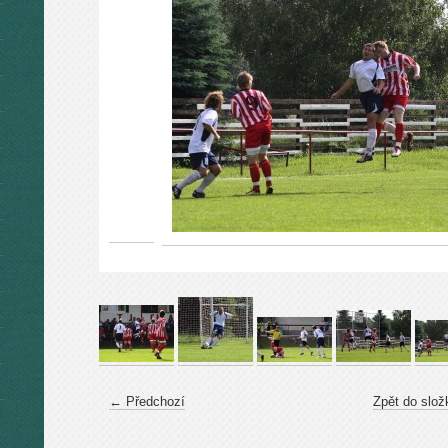
← Předchozí
Zpět do slož