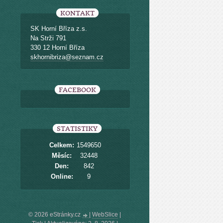
KONTAKT
SK Horní Bříza z.s.
Na Strži 791
330 12 Horní Bříza
skhornibriza@seznam.cz
FACEBOOK
STATISTIKY
Celkem:
1549650
Měsíc:
32448
Den:
842
Online:
9
© 2026 eStránky.cz
|
WebSlice
|