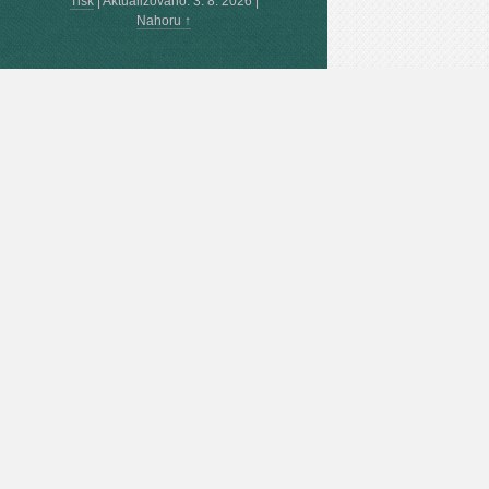
Tisk
|
Aktualizováno: 3. 8. 2026
|
Nahoru ↑