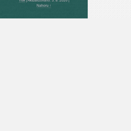
Tisk
|
Aktualizováno: 3. 8. 2026
|
Nahoru ↑