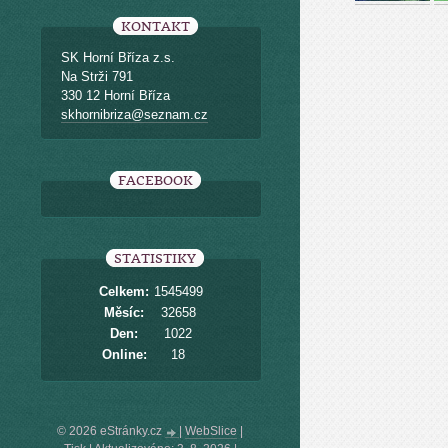
KONTAKT
SK Horní Bříza z.s.
Na Strži 791
330 12 Horní Bříza
skhornibriza@seznam.cz
FACEBOOK
STATISTIKY
Celkem:
1545499
Měsíc:
32658
Den:
1022
Online:
18
© 2026 eStránky.cz
|
WebSlice
|