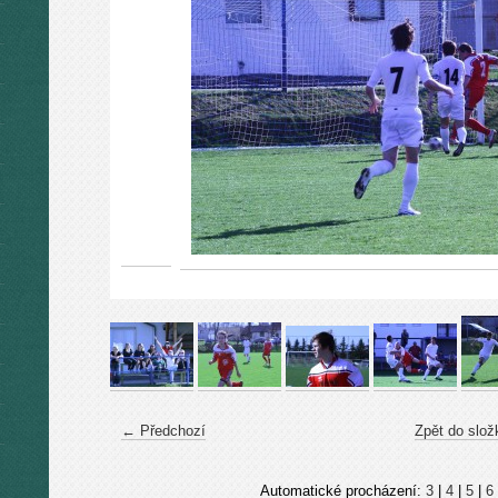
← Předchozí
Zpět do slož
Automatické procházení:
3
|
4
|
5
|
6