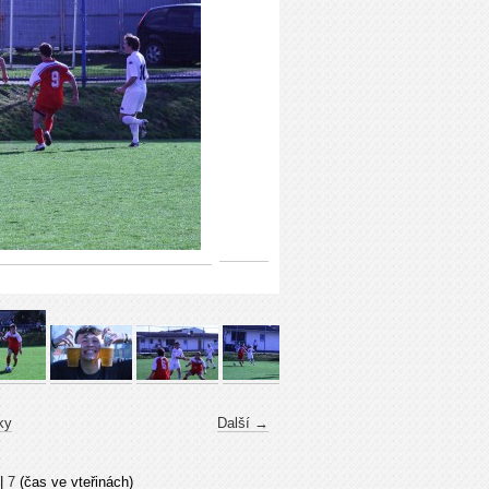
ky
Další →
|
7
(čas ve vteřinách)