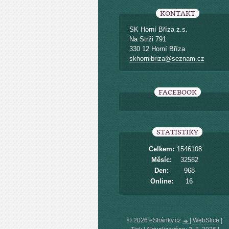
KONTAKT
SK Horní Bříza z.s.
Na Strži 791
330 12 Horní Bříza
skhornibriza@seznam.cz
FACEBOOK
STATISTIKY
Celkem:
1546108
Měsíc:
32582
Den:
968
Online:
16
© 2026 eStránky.cz
|
WebSlice
|