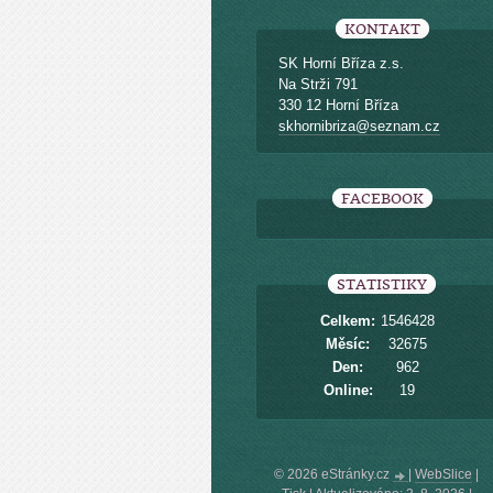
KONTAKT
SK Horní Bříza z.s.
Na Strži 791
330 12 Horní Bříza
skhornibriza@seznam.cz
FACEBOOK
STATISTIKY
Celkem:
1546428
Měsíc:
32675
Den:
962
Online:
19
© 2026 eStránky.cz
|
WebSlice
|