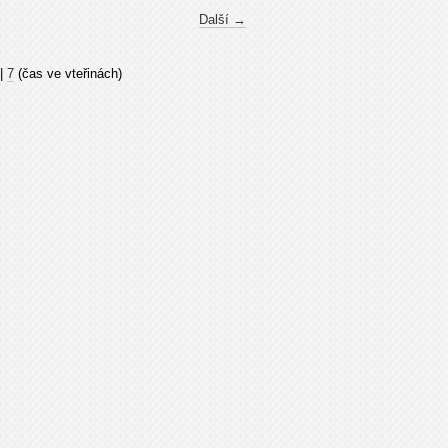
Další →
|
7
(čas ve vteřinách)