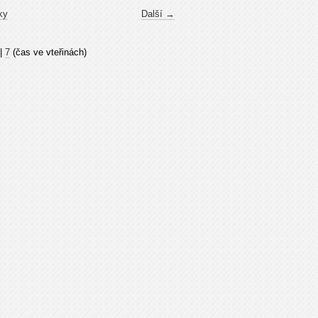
ky
Další →
|
7
(čas ve vteřinách)