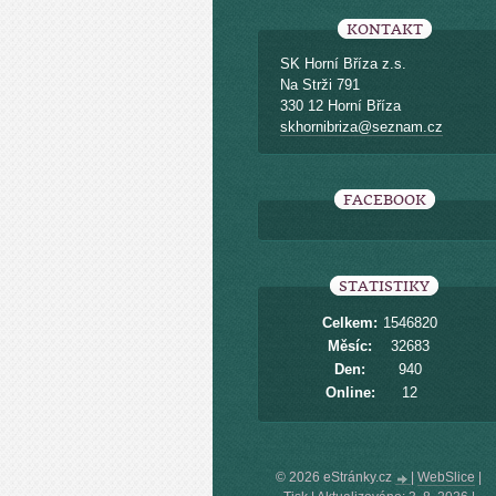
KONTAKT
SK Horní Bříza z.s.
Na Strži 791
330 12 Horní Bříza
skhornibriza@seznam.cz
FACEBOOK
STATISTIKY
Celkem:
1546820
Měsíc:
32683
Den:
940
Online:
12
© 2026 eStránky.cz
|
WebSlice
|