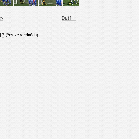
ky
Další →
|
7
(čas ve vteřinách)