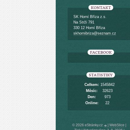
KONTAKT
SK Horní Bříza z.s.
Na Strži 791
330 12 Horní Bříza
skhornibriza@seznam.cz
FACEBOOK
STATISTIKY
Celkem:
1545842
Měsíc:
32623
Den:
973
Online:
22
© 2026 eStránky.cz
|
WebSlice
|