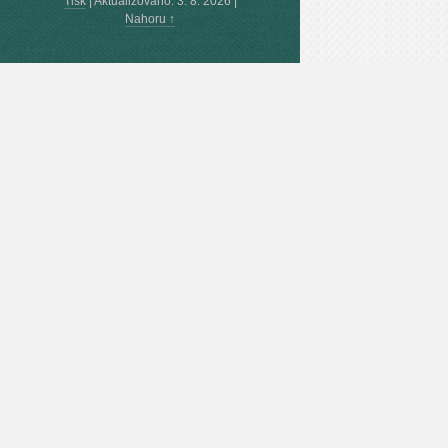
Tisk
|
Aktualizováno: 3. 8. 2026
|
Nahoru ↑