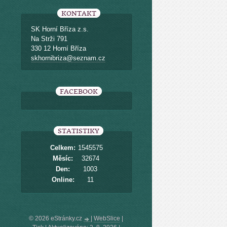
KONTAKT
SK Horní Bříza z.s.
Na Strži 791
330 12 Horní Bříza
skhornibriza@seznam.cz
FACEBOOK
STATISTIKY
Celkem:
1545575
Měsíc:
32674
Den:
1003
Online:
11
© 2026 eStránky.cz
|
WebSlice
|