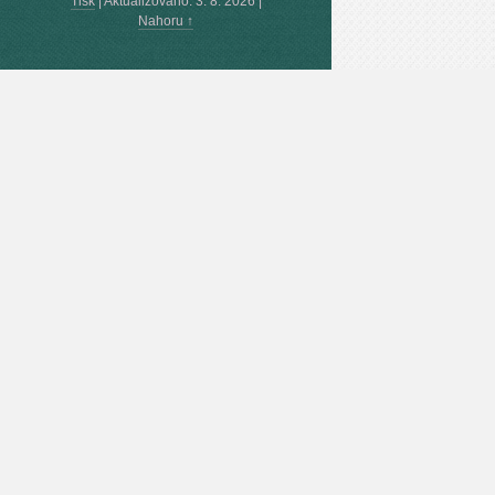
Tisk
|
Aktualizováno: 3. 8. 2026
|
Nahoru ↑