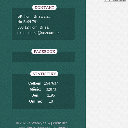
KONTAKT
SK Horní Bříza z.s.
Na Strži 791
330 12 Horní Bříza
skhornibriza@seznam.cz
FACEBOOK
STATISTIKY
Celkem:
1547637
Měsíc:
32873
Den:
1195
Online:
18
© 2026 eStránky.cz
|
WebSlice
|