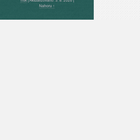
Tisk
|
Aktualizováno: 3. 8. 2026
|
Nahoru ↑