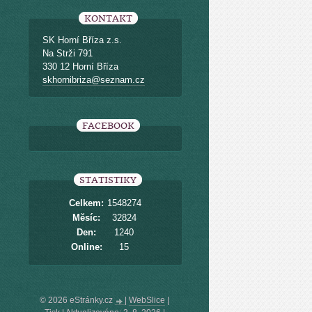
KONTAKT
SK Horní Bříza z.s.
Na Strži 791
330 12 Horní Bříza
skhornibriza@seznam.cz
FACEBOOK
STATISTIKY
Celkem:
1548274
Měsíc:
32824
Den:
1240
Online:
15
© 2026 eStránky.cz
|
WebSlice
|