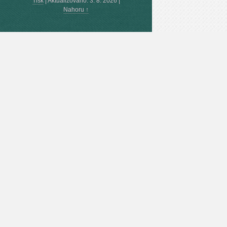
Tisk
|
Aktualizováno: 3. 8. 2026
|
Nahoru ↑