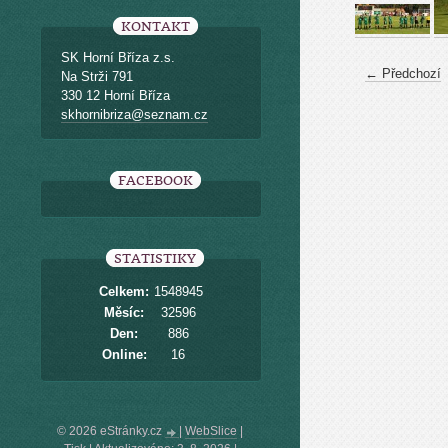
KONTAKT
SK Horní Bříza z.s.
← Předchozí
Na Strži 791
330 12 Horní Bříza
skhornibriza@seznam.cz
FACEBOOK
STATISTIKY
Celkem:
1548945
Měsíc:
32596
Den:
886
Online:
16
© 2026 eStránky.cz
|
WebSlice
|