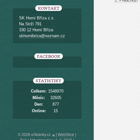
← Předchozí
KONTAKT
SK Horní Bříza z.s.
Na Strži 791
330 12 Horní Bříza
skhornibriza@seznam.cz
FACEBOOK
STATISTIKY
Celkem:
1548970
Měsíc:
32605
Den:
877
Online:
15
© 2026 eStránky.cz
|
WebSlice
|