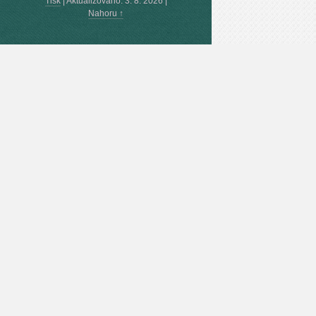
Tisk
|
Aktualizováno: 3. 8. 2026
|
Nahoru ↑