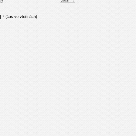
ky
Další →
|
7
(čas ve vteřinách)