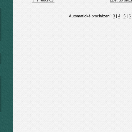
← Předchozí
Zpět do slož
Automatické procházení:
3
|
4
|
5
|
6