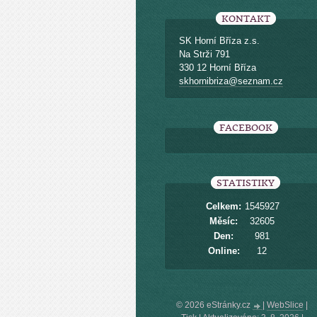
KONTAKT
SK Horní Bříza z.s.
Na Strži 791
330 12 Horní Bříza
skhornibriza@seznam.cz
FACEBOOK
STATISTIKY
Celkem:
1545927
Měsíc:
32605
Den:
981
Online:
12
© 2026 eStránky.cz
|
WebSlice
|