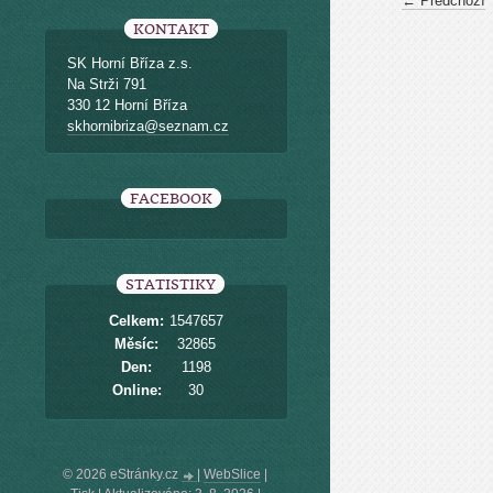
← Předchozí
KONTAKT
SK Horní Bříza z.s.
Na Strži 791
330 12 Horní Bříza
skhornibriza@seznam.cz
FACEBOOK
STATISTIKY
Celkem:
1547657
Měsíc:
32865
Den:
1198
Online:
30
© 2026 eStránky.cz
|
WebSlice
|