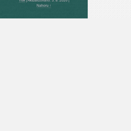
Tisk
|
Aktualizováno: 3. 8. 2026
|
Nahoru ↑