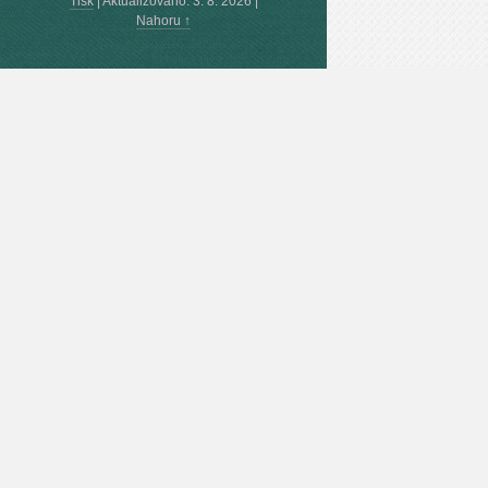
Tisk
|
Aktualizováno: 3. 8. 2026
|
Nahoru ↑