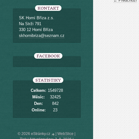
← Předchozí
KONTAKT
SK Horní Bříza z.s.
Na Strži 791
330 12 Horní Bříza
skhornibriza@seznam.cz
FACEBOOK
STATISTIKY
Celkem:
1549728
Měsíc:
32425
Den:
842
Online:
23
© 2026 eStránky.cz
|
WebSlice
|