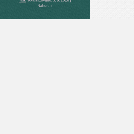
Tisk
|
Aktualizováno: 3. 8. 2026
|
Nahoru ↑