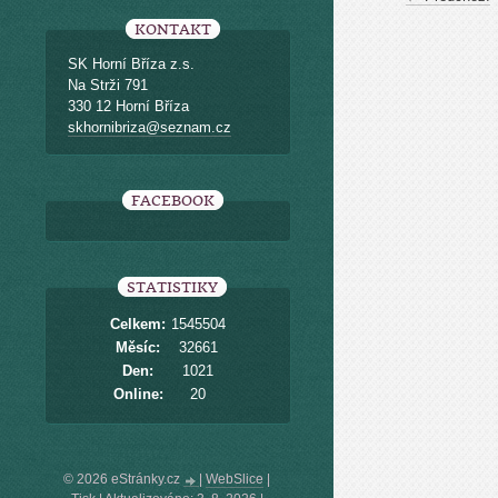
KONTAKT
SK Horní Bříza z.s.
Na Strži 791
330 12 Horní Bříza
skhornibriza@seznam.cz
FACEBOOK
STATISTIKY
Celkem:
1545504
Měsíc:
32661
Den:
1021
Online:
20
© 2026 eStránky.cz
|
WebSlice
|